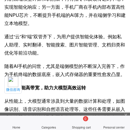
实现智能化响应；另一方面，手机厂商在手机内部布置高性
能NPU芯片，不断提升手机端的AI算力，并在端侧学习和建
立本地模型。
通过“云”和“端”双管齐下，为用户提供智能化体验。例如私
人助理、实时翻译、智能搜索、图片智能管理、文档归类和
优化等前沿功能。
随着AI手机的问世，尤其是端侧模型的不断深入完善下，作
为手机终端的数据底座，嵌入式存储器的重要性愈发凸显。
1、高性能高带宽，助力大模型高效运转
微信咨询
从性能上，大模型通常涉及到大量的数据计算和处理，如图
像识别、语音识别和自然语言处理等。这些任务需要从嵌入
╳
式存储器中频繁地读取和写入数据，上传下达各种指令，保
0
证各个模块之间信息的高效联通和同步，以支持模型的训练
Home
Categories
Shopping cart
Personal center