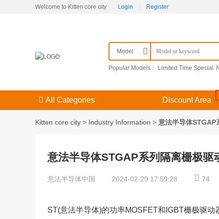
Welcome to Kitten core city
Login
|
Register
Model
Popular Models：
Limited Time Special
BC7215-ARDUINO
BC7215A
PT06SE1
09251306921
M39029/57-356
V48ML
All Categories
Discount Area
Kitten core city
>
Industry Information
>
意法半导体STGA
意法半导体STGAP系列隔离栅极驱
意法半导体中国
2024-02-29 17:59:28
74
ST(意法半导体)的功率MOSFET和IGBT栅