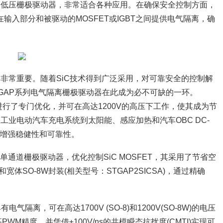
个低压栅极驱动器，非常适合各种应用。在确保安全控制方面，
输入部分和被驱动的MOSFET或IGBT之间提供电气隔离，确
非常重要。随着SiC技术得到广泛采用，对可靠安全的控制解
TGAP系列电气隔离栅极驱动器在此成为必不可缺的一环。
全控制进行了专门优化，并可在高达1200V的高压下工作，使其成为节
业电动汽车充电系统到太阳能、感应加热和汽车OBC DC-
间并增强稳健性和可靠性。
标准的单通道栅极驱动器，优化控制SiC MOSFET，其采用了节省空
)和宽体SO-8W封装(相关型号：STGAP2SICSA)，通过精确
气隔离，可在高达1700V (SO-8)和1200V(SO-8W)的电压
M精度，并凭借±100V/ns的共模瞬态抗扰度(CMTI)实现可