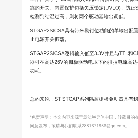
靠的开关。内置保护包括欠压锁定(UVLO)，防
检测到结温过高，则将两个驱动器输出调低。
STGAP2SICSA具有带米勒钳位功能的单输
止电源开关振荡。
STGAP2SICSA逻辑输入低至3.3V并且与T
器可在高达26V的栅极驱动电压下的推拉电流高达
功耗。
总的来说，ST STGAP系列隔离栅极驱动器具
*免责声明：本文内容来源于意法半导体中国，转载目的
同意发布，敬请与我们联系2881671956@qq.com。