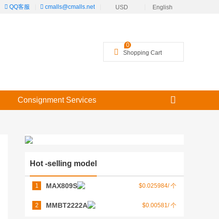
|
QQ客服
|
cmalls@cmalls.net
|
|
USD
English
╳
0
Shopping Cart
Consignment Services
Hot -selling model
MAX809S
1
$0.025984/ 个
MMBT2222A
2
$0.00581/ 个