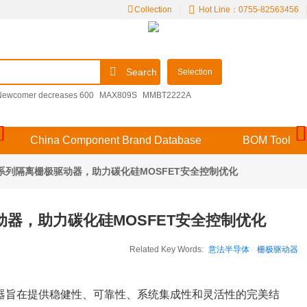
Collection
|
Hot Line：0755-82563456
Search
Selection
Newcomer decreases 600
MAX809S
MMBT2222A
4-5SY-SR
F3（） 204GD/E-A
KPSE00E14-15SDN
A1210NH
China Component Brand Database
BOM Tool
P系列隔离栅极驱动器，助力碳化硅MOSFET安全控制优化
动器，助力碳化硅MOSFET安全控制优化
Related Key Words:
意法半导体
栅极驱动器
极驱动器旨在提供稳健性、可靠性、系统集成性和灵活性的完美结