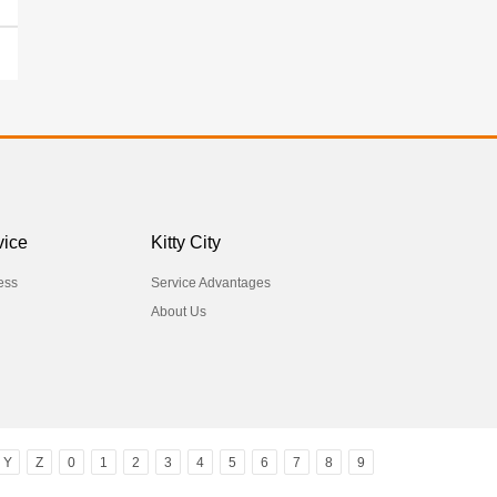
vice
Kitty City
ess
Service Advantages
About Us
Y
Z
0
1
2
3
4
5
6
7
8
9