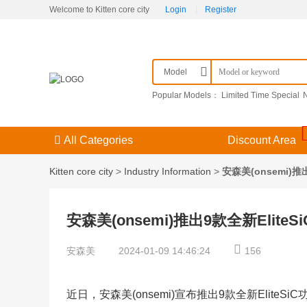
Welcome to Kitten core city
Login
|
Register
Model
Popular Models：
Limited Time Special
BC7215-ARDUINO
BC7215A
PT06SE1
KPSE00E14-15SDN
M39029/57-356
V
All Categories
Discount Area
Kitten core city
>
Industry Information
>
安森美(onsemi
安森美(onsemi)推出9款全新El
安森美
2024-01-09 14:46:24
156
近日，安森美(onsemi)宣布推出9款全新EliteS