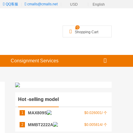
|
QQ客服
|
cmalls@cmalls.net
|
|
USD
English
╳
0
Shopping Cart
Consignment Services
Hot -selling model
MAX809S
1
$0.026001/ 个
MMBT2222A
2
$0.005814/ 个