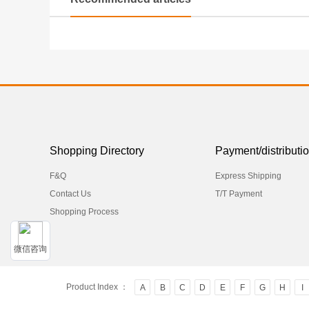
Shopping Directory
Payment/distributi
F&Q
Express Shipping
Contact Us
T/T Payment
Shopping Process
微信咨询
Product Index ：
A
B
C
D
E
F
G
H
I