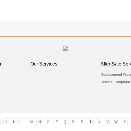
on
Our Services
After-Sale Ser
Replacement Proc
Service Complaint
J
K
L
M
N
O
P
Q
R
S
T
U
V
W
X